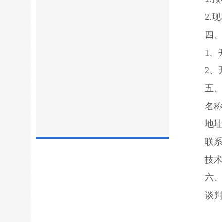
2.
四
1、
2、
五
名
地址
联系
技术
六
谈