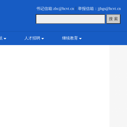
书记信箱:zbc@hcvt.cn
丨
举报信箱：jjbgs@hcvt.cn
航
人才招聘
继续教育