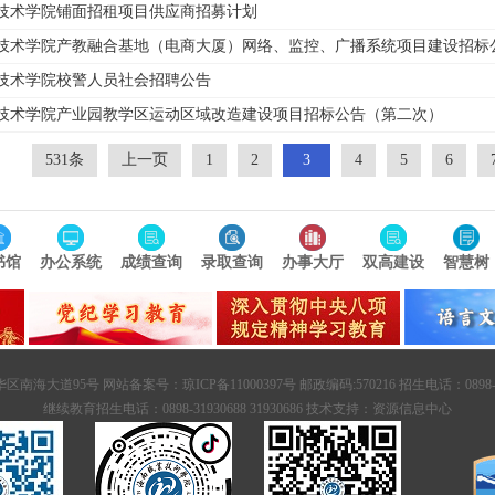
技术学院铺面招租项目供应商招募计划
技术学院产教融合基地（电商大厦）网络、监控、广播系统项目建设招标
技术学院校警人员社会招聘公告
技术学院产业园教学区运动区域改造建设项目招标公告（第二次）
531条
上一页
1
2
3
4
5
6
书馆
办公系统
成绩查询
录取查询
办事大厅
双高建设
智慧树
95号 网站备案号：琼ICP备11000397号 邮政编码:570216 招生电话：0898-3193066
继续教育招生电话：0898-31930688 31930686
技术支持：
资源信息中心