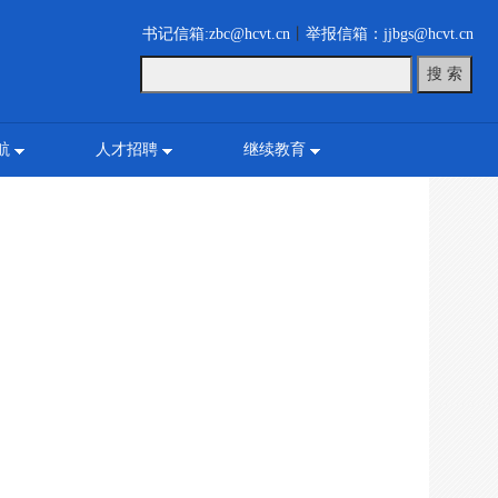
书记信箱:zbc@hcvt.cn
丨
举报信箱：jjbgs@hcvt.cn
航
人才招聘
继续教育