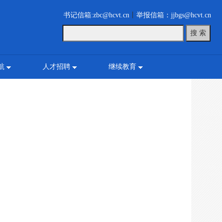
书记信箱:zbc@hcvt.cn
丨
举报信箱：jjbgs@hcvt.cn
航
人才招聘
继续教育