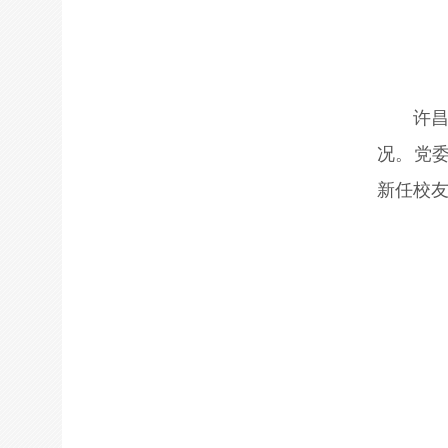
许
况。党
新任校友