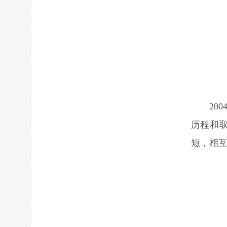
20
历程和
短，相